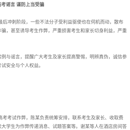
高考谣言 谨防上当受骗
最后冲刺阶段，一些不法分子受利益驱使也在伺机而动，散布
诈骗，甚至诱导考生作弊，严重损害考生和家长切身利益，严重
例与谣言，提醒广大考生及家长提高警惕，明辨真伪，诚信参
考试安全与个人权益。
高考考试作弊，陈某负责统筹安排，联系考生及家长、收取费
读大学生为作弊传递消息、试题答案等。谢某等人在酒店房间答