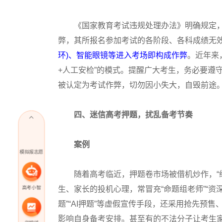
《国家教育考试违规处理办法》明确规定，
弊，其所报名参加考试的各阶段、各科成绩无
环)、智能眼镜等进入考场即构成作弊
。近年来
+人工安检”的模式‌‌。提醒广大考生，‌务必
被认定为考试作弊，切勿因小失大，自毁前途
四、迷信高考押题，扰乱备考节奏
案例
模拟报志愿
随着高考临近，押题卷市场被借机炒作，“绝
高考小智
生、家长的投机心理，常冒充“命题组老师”“资深
题”“AI押题”等虚假宣传手段，还采用抢先预
影响自身备考安排。甚至有的不法分子让考生家