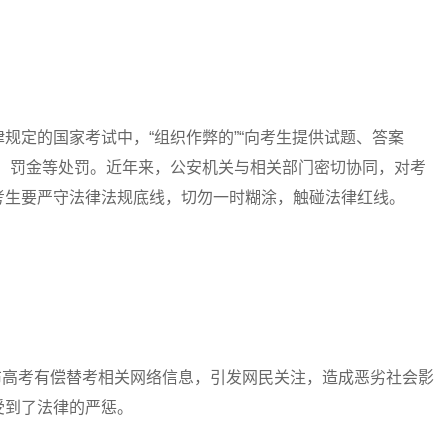
定的国家考试中，“组织作弊的”“向考生提供试题、答案
刑、罚金等处罚。近年来，公安机关与相关部门密切协同，对考
考生要严守法律法规底线，切勿一时糊涂，触碰法律红线。
布高考有偿替考相关网络信息，引发网民关注，造成恶劣社会影
受到了法律的严惩。