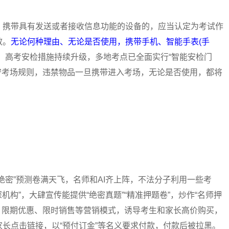
携带具有发送或者接收信息功能的设备的，应当认定为考试作
效。
无论何种理由、无论是否使用，携带手机、智能手表(手
，高考安检措施持续升级，多地考点已全面实行“智能安检门
要遵守考场规则，违禁物品一旦携带进入考场，无论是否使用，都将
。
密”预测卷满天飞，名师和AI齐上阵，不法分子利用一些考
机构”，大肆宣传能提供“绝密真题”“精准押题卷”，炒作“名师押
售、限期优惠、限时销售等营销模式，诱导考生和家长高价购买，
长点击链接，以“预付订金”等名义要求付款，付款后被拉黑。