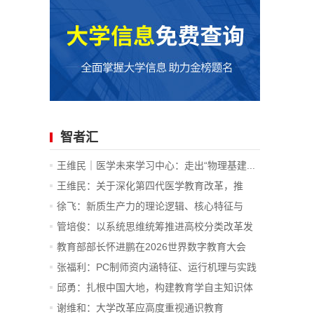
智者汇
王维民｜医学未来学习中心：走出“物理基建...
王维民：关于深化第四代医学教育改革，推
进...
徐飞：新质生产力的理论逻辑、核心特征与
战...
管培俊：以系统思维统筹推进高校分类改革发
展
教育部部长怀进鹏在2026世界数字教育大会
上...
张福利：PC制师资内涵特征、运行机理与实践
价值
邱勇：扎根中国大地，构建教育学自主知识体
系
谢维和：大学改革应高度重视通识教育