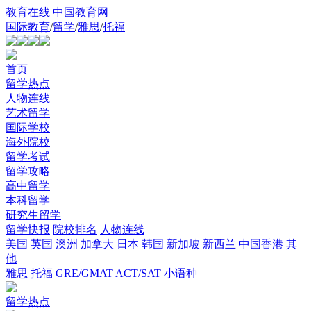
教育在线
中国教育网
国际教育
/
留学
/
雅思
/
托福
首页
留学热点
人物连线
艺术留学
国际学校
海外院校
留学考试
留学攻略
高中留学
本科留学
研究生留学
留学快报
院校排名
人物连线
美国
英国
澳洲
加拿大
日本
韩国
新加坡
新西兰
中国香港
其
他
雅思
托福
GRE/GMAT
ACT/SAT
小语种
留学热点