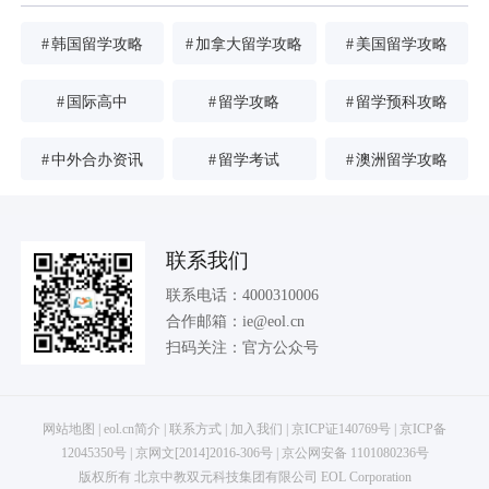
#
韩国留学攻略
#
加拿大留学攻略
#
美国留学攻略
#
国际高中
#
留学攻略
#
留学预科攻略
#
中外合办资讯
#
留学考试
#
澳洲留学攻略
联系我们
联系电话：
4000310006
合作邮箱：
ie@eol.cn
扫码关注：
官方公众号
网站地图
|
eol.cn简介
|
联系方式
|
加入我们
|
京ICP证140769号
|
京ICP备
12045350号
|
京网文[2014]2016-306号
|
京公网安备 1101080236号
版权所有 北京中教双元科技集团有限公司 EOL Corporation