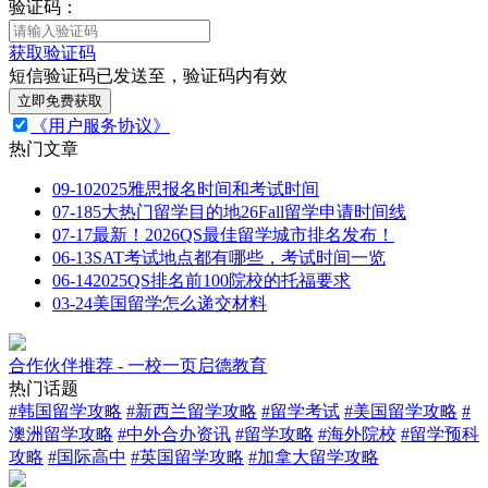
验证码：
获取验证码
短信验证码已发送至
，验证码
内有效
立即免费获取
《用户服务协议》
热门文章
09-10
2025雅思报名时间和考试时间
07-18
5大热门留学目的地26Fall留学申请时间线
07-17
最新！2026QS最佳留学城市排名发布！
06-13
SAT考试地点都有哪些，考试时间一览
06-14
2025QS排名前100院校的托福要求
03-24
美国留学怎么递交材料
合作伙伴推荐 - 一校一页启德教育
热门话题
#
韩国留学攻略
#
新西兰留学攻略
#
留学考试
#
美国留学攻略
#
澳洲留学攻略
#
中外合办资讯
#
留学攻略
#
海外院校
#
留学预科
攻略
#
国际高中
#
英国留学攻略
#
加拿大留学攻略