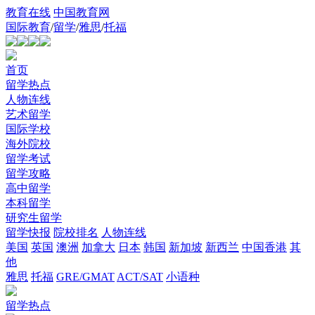
教育在线
中国教育网
国际教育
/
留学
/
雅思
/
托福
首页
留学热点
人物连线
艺术留学
国际学校
海外院校
留学考试
留学攻略
高中留学
本科留学
研究生留学
留学快报
院校排名
人物连线
美国
英国
澳洲
加拿大
日本
韩国
新加坡
新西兰
中国香港
其
他
雅思
托福
GRE/GMAT
ACT/SAT
小语种
留学热点