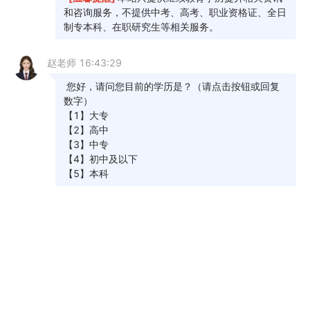
引填写正确的个人信息并缴纳相应的报名费用，一
定要确保好报名有效。
5、需要进行现场确认要去当地自考办进行现场
确认手续。
6、根据官网公布的考试时间表，在规定时间内
报名并缴费，只有完成报名并缴费才算有效。
以上是关于成人自考的相关内容，考生可以此
作为参考，具体以官方政策为准！考生如果想获取
更多关于自考的相关资讯，如成人自考报名时间、
考试时间、报考条件、备考知识、相关新闻等，敬
请关注教育在线自考考试频道。
热门推荐：