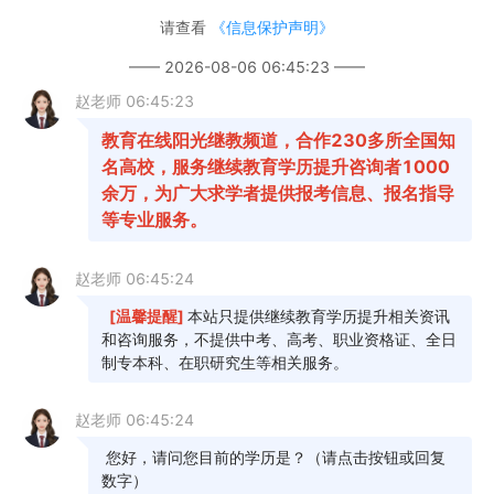
公安部门开具的资格审查证明”调整为“只限在职人民
警察和公安院校公安专业学生报考”。
二、报名报考方式和有关事项
1.所有考生必须由本人在规定的时间登录“湖南
省高等教育自学考试综合管理平台-公共服务门
户”(https://nzkks.hneao.cn)(以下简称“湖南自考服务
平台”)进行报名、报考，并在网上缴纳报名考试费。
网上缴费必须在报考当日的21：00前完成，逾期视
为放弃当日的报考。考生报考成功的标志是所报考
课程的缴费状态显示为“已缴费”。已取得考籍的考生
必须由本人自1月22日至2月5日登录“湖南自考服务
平台”进行身份实名验证。