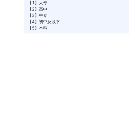
2.考生可根据各市州、县(市、区)(以下简称“考
区”)的考位供给情况选择考区报考，且只选择同一考
区报考本人当次可考的全部课程。考生报考时确认
的联系手机和通信地址将作为各级自考管理机构当
次考试联系考生的重要渠道，考生务必认真核对，
确保信息准确无误，因填写错误或填写他人手机号
码导致的后果由考生承担。考生还须认真核对选择
的考区和报考课程是否正确。报考课程经考生确
认，且网上缴费成功后，报考课程不能增减和修
改，报考费不予退还。考生缴费后必须再次登录“湖
南自考服务平台”检查状态是否显示为“已缴费”，如
遇问题应及时与市州自考管理机构联系。考生应尽
量避免在报考时间即将截止时才报考课程和缴费，