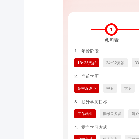
1
意向表
1、年龄阶段
18~23周岁
24~32周岁
3
2、当前学历
高中及以下
中专
大专
3、提升学历目标
工作就业
报考公务员
落户
4、意向学习方式