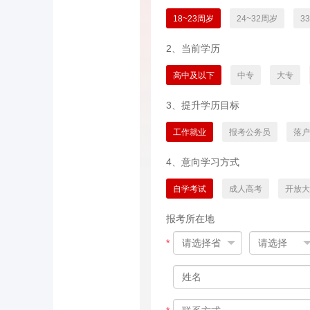
18~23周岁
24~32周岁
3
2、当前学历
高中及以下
中专
大专
3、提升学历目标
工作就业
报考公务员
落户
4、意向学习方式
自学考试
成人高考
开放大
报考所在地
*