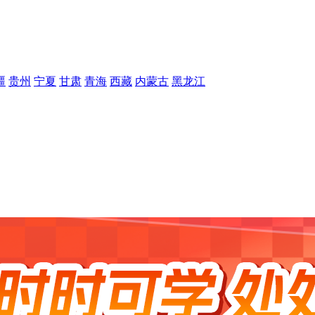
疆
贵州
宁夏
甘肃
青海
西藏
内蒙古
黑龙江