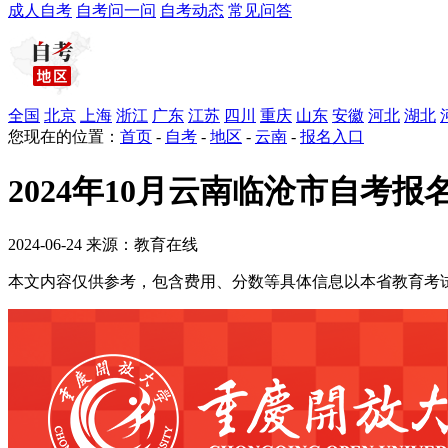
成人自考
自考问一问
自考动态
常见问答
全国
北京
上海
浙江
广东
江苏
四川
重庆
山东
安徽
河北
湖北
您现在的位置：
首页
-
自考
-
地区
-
云南
-
报名入口
2024年10月云南临沧市自考报
2024-06-24 来源：教育在线
本文内容仅供参考，包含费用、分数等具体信息以本省教育考