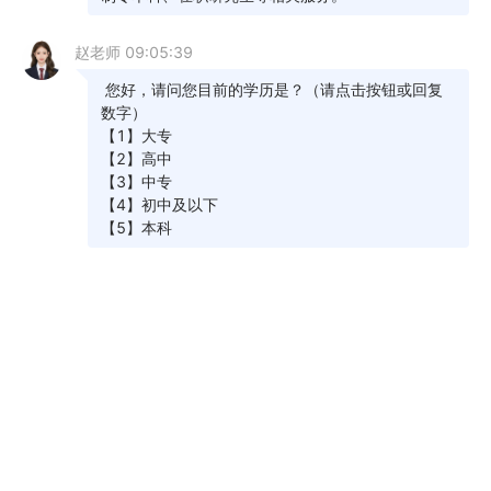
（2023年）》的通知（浙教试院〔2023〕105
号）”。（二）法学类课程的考试范围包括：自考试
之日起六个月前由全国人大和国务院新颁布或修订
的法律、法规；在新教材大纲启用前，凡教材、大
纲与现行法律、法规不符的，以现行法律、法规为
准。政治课中“形势与政策”考试范围为：考前8个月
至考前2个月间的有关内容。
2018年4月28日国家司法部公布的《国家统一
法律职业资格考试实施办法》（司法部令第140号）
对参加国家统一法律职业资格考试的报名条件有限
定，谨请报考法律类专业自考生报考前详细了解相
关规定。