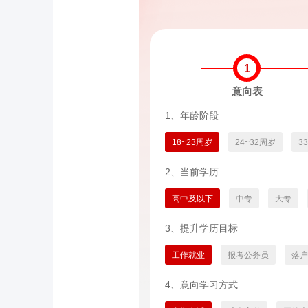
1
意向表
1、年龄阶段
18~23周岁
24~32周岁
3
2、当前学历
高中及以下
中专
大专
3、提升学历目标
工作就业
报考公务员
落户
4、意向学习方式