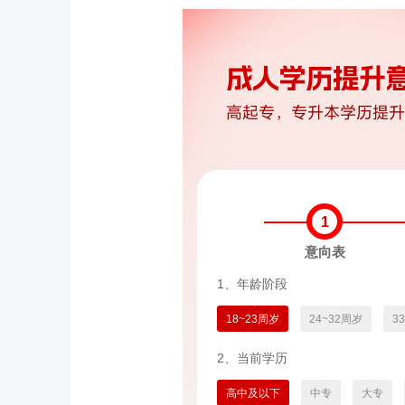
1
意向表
1、年龄阶段
18~23周岁
24~32周岁
3
2、当前学历
高中及以下
中专
大专