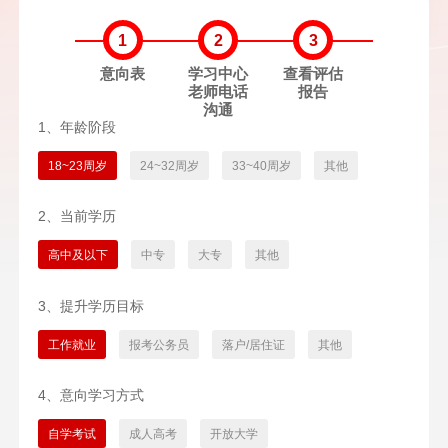
1
2
3
意向表
学习中心
查看评估
老师电话
报告
沟通
1、年龄阶段
18~23周岁
24~32周岁
33~40周岁
其他
2、当前学历
高中及以下
中专
大专
其他
3、提升学历目标
工作就业
报考公务员
落户/居住证
其他
4、意向学习方式
自学考试
成人高考
开放大学