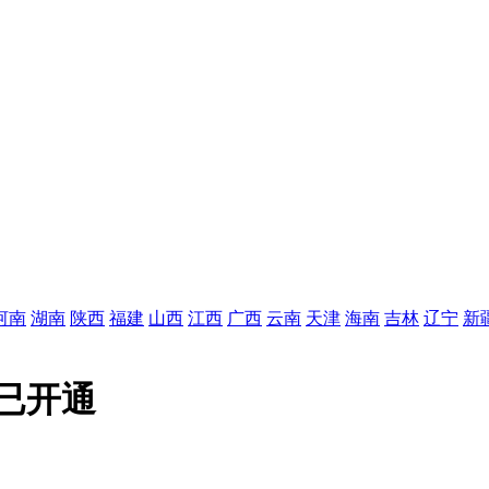
河南
湖南
陕西
福建
山西
江西
广西
云南
天津
海南
吉林
辽宁
新
口已开通