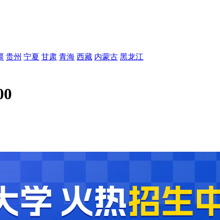
疆
贵州
宁夏
甘肃
青海
西藏
内蒙古
黑龙江
0