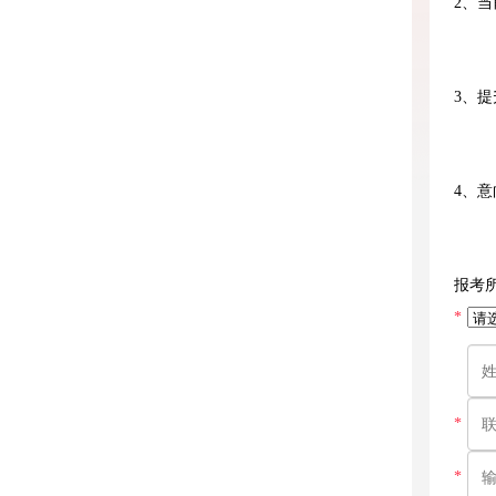
2、
3、
4、
报考
*
*
*