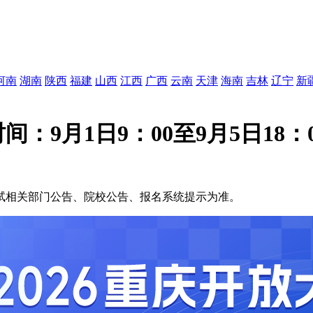
河南
湖南
陕西
福建
山西
江西
广西
云南
天津
海南
吉林
辽宁
新
：9月1日9：00至9月5日18：0
试相关部门公告、院校公告、报名系统提示为准。