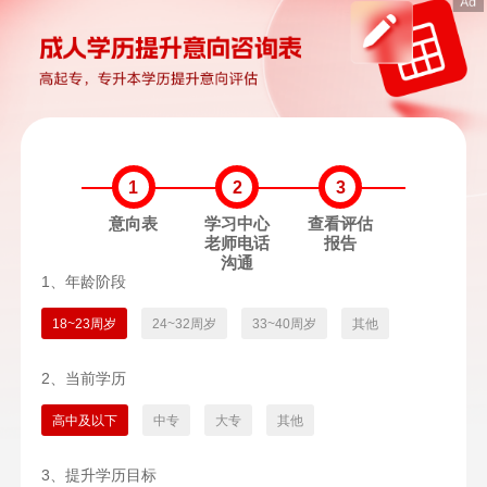
1
2
3
意向表
学习中心
查看评估
老师电话
报告
沟通
1、年龄阶段
18~23周岁
24~32周岁
33~40周岁
其他
2、当前学历
高中及以下
中专
大专
其他
3、提升学历目标