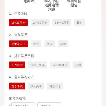
意向表
学习中心
查看评估
老师电话
报告
沟通
1、年龄阶段
18~23周岁
24~32周岁
33~40周岁
其他
2、当前学历
高中及以下
中专
大专
其他
3、提升学历目标
工作就业
报考公务员
落户/居住证
其他
4、意向学习方式
自学考试
成人高考
开放大学
报考所在地