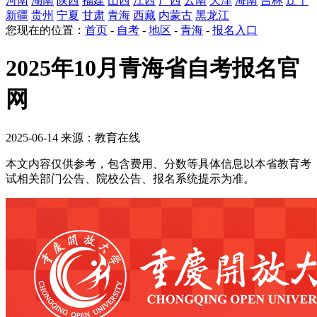
河南
湖南
陕西
福建
山西
江西
广西
云南
天津
海南
吉林
辽宁
新疆
贵州
宁夏
甘肃
青海
西藏
内蒙古
黑龙江
您现在的位置：
首页
-
自考
-
地区
-
青海
-
报名入口
2025年10月青海省自考报名官
网
2025-06-14 来源：教育在线
本文内容仅供参考，包含费用、分数等具体信息以本省教育考
试相关部门公告、院校公告、报名系统提示为准。