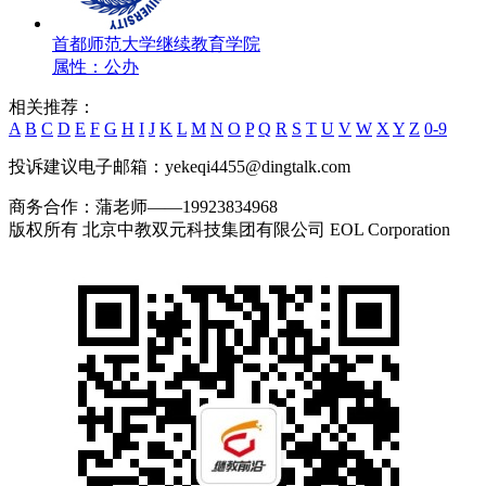
首都师范大学继续教育学院
属性：公办
相关推荐：
A
B
C
D
E
F
G
H
I
J
K
L
M
N
O
P
Q
R
S
T
U
V
W
X
Y
Z
0-9
投诉建议电子邮箱：yekeqi4455@dingtalk.com
商务合作：蒲老师——19923834968
版权所有 北京中教双元科技集团有限公司 EOL Corporation