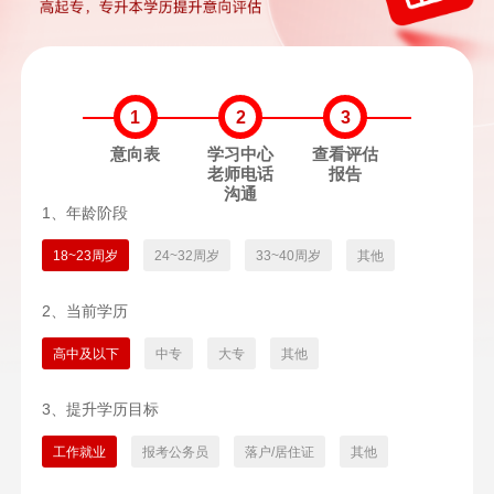
1
2
3
意向表
学习中心
查看评估
老师电话
报告
沟通
1、年龄阶段
18~23周岁
24~32周岁
33~40周岁
其他
2、当前学历
高中及以下
中专
大专
其他
3、提升学历目标
工作就业
报考公务员
落户/居住证
其他