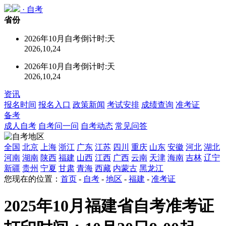
·
自考
省份
2026年10月自考倒计时:
天
2026,10,24
2026年10月自考倒计时:
天
2026,10,24
资讯
报名时间
报名入口
政策新闻
考试安排
成绩查询
准考证
备考
成人自考
自考问一问
自考动态
常见问答
全国
北京
上海
浙江
广东
江苏
四川
重庆
山东
安徽
河北
湖北
河南
湖南
陕西
福建
山西
江西
广西
云南
天津
海南
吉林
辽宁
新疆
贵州
宁夏
甘肃
青海
西藏
内蒙古
黑龙江
您现在的位置：
首页
-
自考
-
地区
-
福建
-
准考证
2025年10月福建省自考准考证