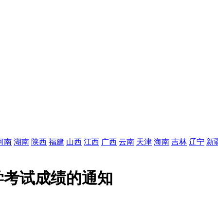
河南
湖南
陕西
福建
山西
江西
广西
云南
天津
海南
吉林
辽宁
新
自学考试成绩的通知