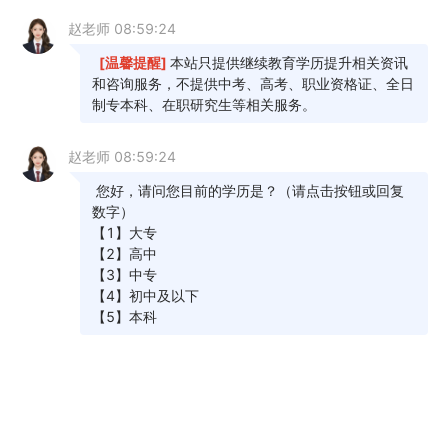
在地市自学考试办公室公布的具体受理时间和地
点，过后不再受理成绩复查申请。成绩复查仅限于
复查答题有无漏评、漏记分、错记分、加错分，评
分标准、评分细则以及对答题评分宽严有异议等问
题不在复查范围之内。
2.复查结果告知。省自学考试委员会办公室按
照相关规定组织专人进行试卷复查后，复核结果将
通过广东省自学考试管理系统通知考生，对复查后
发现分数有误的还将另行通知考生（按当次报考时
考生确认的联系方式）；考生也可向受理申请的地
市自学考试办公室咨询复查结果。
来源：
《
广东省2024年10月自学考试网上报名
报考须知
》