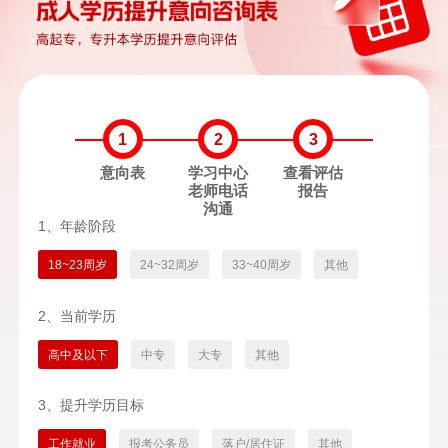
1
2
3
意向表
学习中心
查看评估
老师电话
报告
沟通
1、年龄阶段
18~23周岁
24~32周岁
33~40周岁
其他
2、当前学历
高中及以下
中专
大专
其他
3、提升学历目标
工作就业
报考公务员
落户/居住证
其他