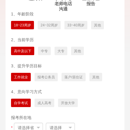
老师电话
报告
沟通
1、年龄阶段
18~23周岁
24~32周岁
33~40周岁
其他
2、当前学历
高中及以下
中专
大专
其他
3、提升学历目标
工作就业
报考公务员
落户/居住证
其他
4、意向学习方式
自学考试
成人高考
开放大学
报考所在地
*