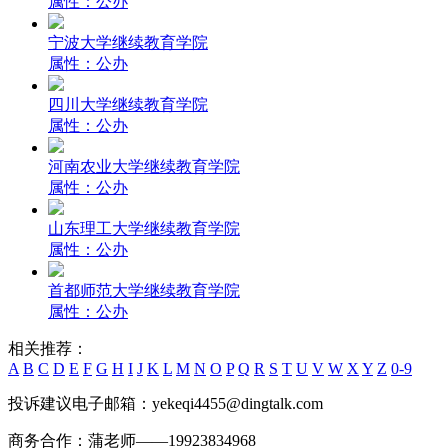
属性：公办
宁波大学继续教育学院
属性：公办
四川大学继续教育学院
属性：公办
河南农业大学继续教育学院
属性：公办
山东理工大学继续教育学院
属性：公办
首都师范大学继续教育学院
属性：公办
相关推荐：
A
B
C
D
E
F
G
H
I
J
K
L
M
N
O
P
Q
R
S
T
U
V
W
X
Y
Z
0-9
投诉建议电子邮箱：yekeqi4455@dingtalk.com
商务合作：蒲老师——19923834968