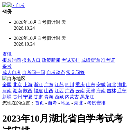
·
自考
省份
2026年10月自考倒计时:
天
2026,10,24
2026年10月自考倒计时:
天
2026,10,24
资讯
报名时间
报名入口
政策新闻
考试安排
成绩查询
准考证
备考
成人自考
自考问一问
自考动态
常见问答
全国
北京
上海
浙江
广东
江苏
四川
重庆
山东
安徽
河北
湖北
河南
湖南
陕西
福建
山西
江西
广西
云南
天津
海南
吉林
辽宁
新疆
贵州
宁夏
甘肃
青海
西藏
内蒙古
黑龙江
您现在的位置：
首页
-
自考
-
地区
-
湖北
-
考试安排
2023年10月湖北省自学考试考