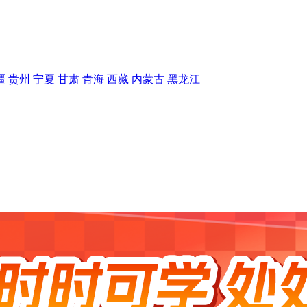
疆
贵州
宁夏
甘肃
青海
西藏
内蒙古
黑龙江