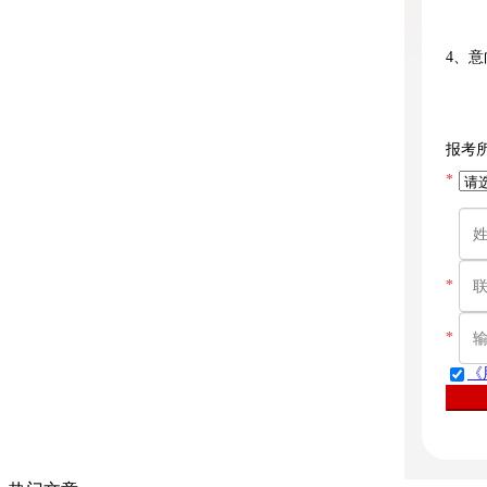
4、
报考
*
*
*
《