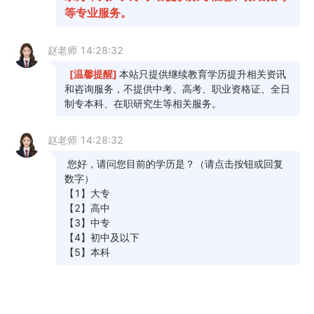
1
2
3
意向表
学习中心
查看评估
老师电话
报告
沟通
1、年龄阶段
18~23周岁
24~32周岁
33~40周岁
其他
2、当前学历
高中及以下
中专
大专
其他
3、提升学历目标
工作就业
报考公务员
落户/居住证
其他
4、意向学习方式