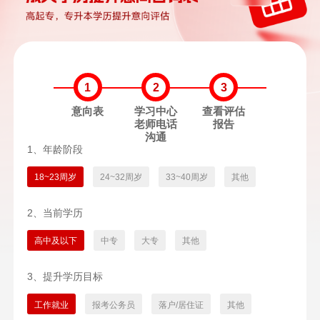
1
2
3
意向表
学习中心
查看评估
老师电话
报告
沟通
1、年龄阶段
18~23周岁
24~32周岁
33~40周岁
其他
2、当前学历
高中及以下
中专
大专
其他
3、提升学历目标
工作就业
报考公务员
落户/居住证
其他