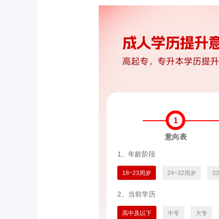
1
意向表
1、年龄阶段
18~23周岁
24~32周岁
3
2、当前学历
高中及以下
中专
大专