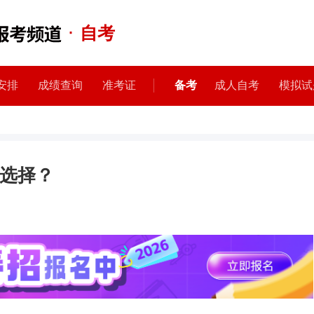
·
自考
安排
成绩查询
准考证
备考
成人自考
模拟试
选择？