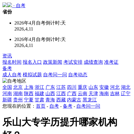
·
自考
省份
2026年4月自考倒计时:
天
2026,4,11
2026年4月自考倒计时:
天
2026,4,11
资讯
报名时间
报名入口
政策新闻
考试安排
成绩查询
准考证
备考
成人自考
模拟试题
自考问一问
自考动态
全国
北京
上海
浙江
广东
江苏
四川
重庆
山东
安徽
河北
湖北
河南
湖南
陕西
福建
山西
江西
广西
云南
天津
海南
吉林
辽宁
新疆
贵州
宁夏
甘肃
青海
西藏
内蒙古
黑龙江
您现在的位置：
首页
-
自考
-
备考
-
自考问一问
乐山大专学历提升哪家机构