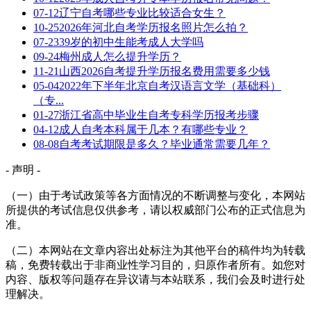
07-12
辽宁自考哪些专业比较适合女生？
10-25
2026年河北自考学历报名照片怎么拍？
07-23
39岁的初中生能考成人大学吗
09-24
梅州成人怎么提升学历？
11-21
山西2026自考提升学历报名费用需要多少钱
05-04
2022年下半年北京自考汉语言文学（基础科）
（专...
01-27
浙江省高中毕业生自考专科学历报考步骤
04-12
成人自考本科属于几本？有哪些专业？
08-08
自考考试期限是多久？毕业通常需要几年？
- 声明 -
（一）由于考试政策等各方面情况的不断调整与变化，本网站
所提供的考试信息仅供参考，请以权威部门公布的正式信息为
准。
（二）本网站在文章内容出处标注为其他平台的稿件均为转载
稿，免费转载出于非商业性学习目的，归原作者所有。如您对
内容、版权等问题存在异议请与本站联系，我们会及时进行处
理解决。