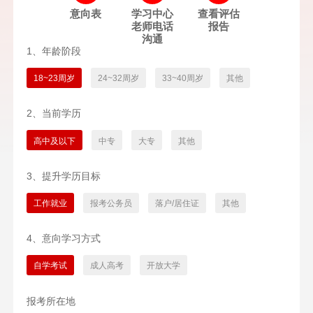
意向表
学习中心
查看评估
老师电话
报告
沟通
1、年龄阶段
18~23周岁
24~32周岁
33~40周岁
其他
2、当前学历
高中及以下
中专
大专
其他
3、提升学历目标
工作就业
报考公务员
落户/居住证
其他
4、意向学习方式
自学考试
成人高考
开放大学
报考所在地