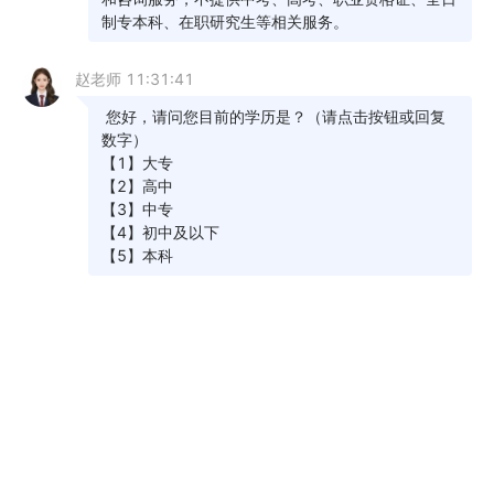
许多国家职业资格证都要求本科以上学历，如
现在公证员、法律、法官和检查官司的司法考试报
名条件要求必须是本科以上学历，学历够了，才有
资格报考，现实就是这么残酷。
七、评定职称
在评定高级职称时专科以下基本上没有机会，
而现在许多的单位主管领导几乎都是由高级职称的
人担任，所以学历不够，在很多硬性规定面前都是
无力的。
以上是关于2022年成人高考相关内容，考生如
果想获取更多关于成考的相关资讯，如成人高考报
名时间、考试时间、报考条件、备考知识、相关新