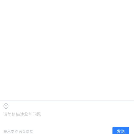
河南农业大学继续教育学院
属性：公办
投诉建议电子邮箱：yekeqi4455@dingtalk.com
商务合作：蒲老师——19923834968
版权所有 北京中教双元科技集团有限公司 EOL Corporation
继教前沿公众号
eol阳光继教公众号
首页
考生自助服务系统