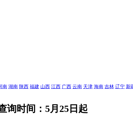
河南
湖南
陕西
福建
山西
江西
广西
云南
天津
海南
吉林
辽宁
新
查询时间：5月25日起