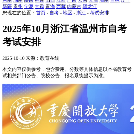
河南
湖南
陕西
福建
山西
江西
广西
云南
天津
海南
吉林
辽宁
新疆
贵州
宁夏
甘肃
青海
西藏
内蒙古
黑龙江
您现在的位置：
首页
-
自考
-
地区
-
浙江
-
考试安排
2025年10月浙江省温州市自考
考试安排
2025-10-10 来源：教育在线
本文内容仅供参考，包含费用、分数等具体信息以本省教育考
试相关部门公告、院校公告、报名系统提示为准。