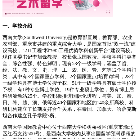
一、学校介绍
西南大学(Southwest University)是教育部直属，教育部、农业
农村部、重庆市共建的重点综合大学，是国家首批"双一流"建
设高校，"211工程"和"985工程优势学科创新平台"建设高校。
现任党委书记李旭锋教授、校长张卫国教授。学校学科门类齐
全，综合性强、特色鲜明，现有53个一级学科，涵盖了哲、
经、法、教、文、史、理、工、农、医、管、艺等12个学科门
类，其中有3个国家重点学科、2个国家重点(培育)学科，28个
一级学科具有博士学位授予权、51个一级学科具有硕士学位授
予权，有1种专业博士学位、19种专业硕士学位，另有博士后
科研流动站25个。学校积极推进国际化进程，与美、加、泰、
日、韩、越、澳、俄等近40个国家和地区的140余所高校、科
研机构建立了长期友好合作关系，在泰国、加拿大、哈萨克斯
坦合作建立孔子学院3所。
西南大学国际教育中心位于西南大学松树桥校区(重庆市渝北
区红石支路500号)，是西南大学校内从事出国留学预科课程的