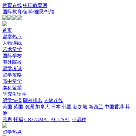
教育在线
中国教育网
国际教育
/
留学
/
雅思
/
托福
首页
留学热点
人物连线
艺术留学
国际学校
海外院校
留学考试
留学攻略
高中留学
本科留学
研究生留学
留学快报
院校排名
人物连线
美国
英国
澳洲
加拿大
日本
韩国
新加坡
新西兰
中国香港
其
他
雅思
托福
GRE/GMAT
ACT/SAT
小语种
留学热点