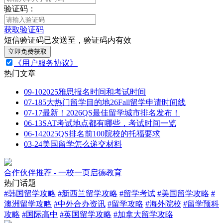
验证码：
获取验证码
短信验证码已发送至
，验证码
内有效
立即免费获取
《用户服务协议》
热门文章
09-10
2025雅思报名时间和考试时间
07-18
5大热门留学目的地26Fall留学申请时间线
07-17
最新！2026QS最佳留学城市排名发布！
06-13
SAT考试地点都有哪些，考试时间一览
06-14
2025QS排名前100院校的托福要求
03-24
美国留学怎么递交材料
合作伙伴推荐 - 一校一页启德教育
热门话题
#
韩国留学攻略
#
新西兰留学攻略
#
留学考试
#
美国留学攻略
#
澳洲留学攻略
#
中外合办资讯
#
留学攻略
#
海外院校
#
留学预科
攻略
#
国际高中
#
英国留学攻略
#
加拿大留学攻略