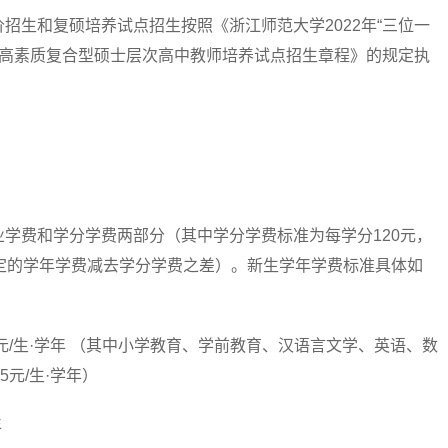
生和复硕培养试点招生按照《浙江师范大学2022年“三位一
2年高素质复合型硕士层次高中教师培养试点招生章程》的规定执
费和学分学费两部分（其中学分学费标准为每学分120元，
定的学年学费减去学分学费之差）。新生学年学费标准具体如
/生·学年 （其中小学教育、学前教育、汉语言文学、英语、数
元/生·学年）
年