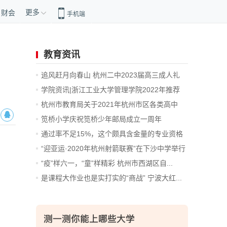
更多
财会
手机端
教育资讯
追风赶月向春山 杭州二中2023届高三成人礼
暨...
学院资讯|浙江工业大学管理学院2022年推荐
免...
杭州市教育局关于2021年杭州市区各类高中
招...
笕桥小学庆祝笕桥少年邮局成立一周年
通过率不足15%，这个颇具含金量的专业资格
考...
“迎亚运·2020年杭州射箭联赛”在下沙中学举行
“疫”样六一，“童”样精彩 杭州市西湖区自...
是课程大作业也是实打实的“商战” 宁波大红...