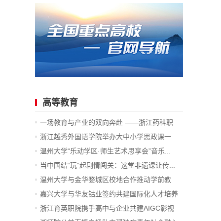
高等教育
一场教育与产业的双向奔赴 ——浙江药科职
业...
浙江越秀外国语学院举办大中小学思政课一
体...
温州大学“乐动学区·师生艺术思享会”音乐...
当中国结“玩”起剧情闯关：这堂非遗课让传...
温州大学与金华婺城区校地合作推动学前教
育...
嘉兴大学与华友钴业签约共建国际化人才培养
项目
浙江育英职院携手高中与企业共建AIGC影视