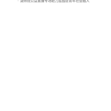
创...
湖师院公益直播专场助力孤独症青年社会融入