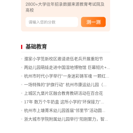
基础教育
濮家小学笕新校区邀请退伍老兵开展重阳节
主...
两幼儿园萌娃走进中国湿地博物馆 巨幕短片+...
杭州市时代小学举行“一身迷彩铸军魂 一颗红...
一场特殊的“护旗行动” 杭州市康运幼儿园（...
上城区九堡片区融合教育教研活动在百合花
幼...
17年 数万个牛奶盒 这所小学的“环保接力”...
杭州市上塘菁禾幼儿园首届“邻里节”活动圆...
浙大城市学院附属幼儿园举行“阳刚聚力，智...