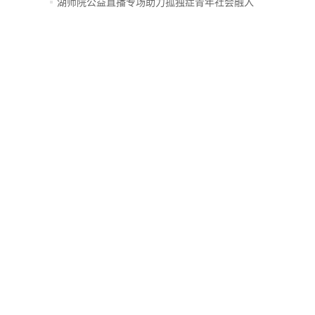
创...
湖师院公益直播专场助力孤独症青年社会融入