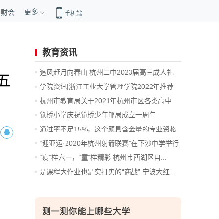
更多
财会
手机端
教育资讯
追风赶月向春山 杭州二中2023届高三成人礼
五
暨...
学院资讯|浙江工业大学管理学院2022年推荐
免...
杭州市教育局关于2021年杭州市区各类高中
招...
笕桥小学庆祝笕桥少年邮局成立一周年
通过率不足15%，这个颇具含金量的专业资格
考...
“迎亚运·2020年杭州射箭联赛”在下沙中学举行
“疫”样六一，“童”样精彩 杭州市西湖区自...
是课程大作业也是实打实的“商战” 宁波大红...