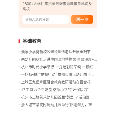
基础教育
濮家小学笕新校区邀请退伍老兵开展重阳节
主...
两幼儿园萌娃走进中国湿地博物馆 巨幕短片+...
杭州市时代小学举行“一身迷彩铸军魂 一颗红...
一场特殊的“护旗行动” 杭州市康运幼儿园（...
上城区九堡片区融合教育教研活动在百合花
幼...
17年 数万个牛奶盒 这所小学的“环保接力”...
杭州市上塘菁禾幼儿园首届“邻里节”活动圆...
浙大城市学院附属幼儿园举行“阳刚聚力，智...