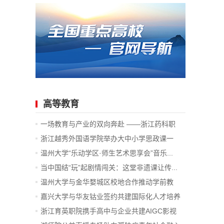
高等教育
一场教育与产业的双向奔赴 ——浙江药科职
业...
浙江越秀外国语学院举办大中小学思政课一
体...
温州大学“乐动学区·师生艺术思享会”音乐...
当中国结“玩”起剧情闯关：这堂非遗课让传...
温州大学与金华婺城区校地合作推动学前教
育...
嘉兴大学与华友钴业签约共建国际化人才培养
项目
浙江育英职院携手高中与企业共建AIGC影视