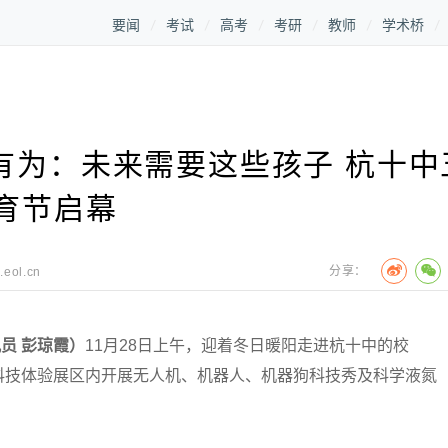
要闻
考试
高考
考研
教师
学术桥
有为：未来需要这些孩子 杭十中
育节启幕
分享：
.eol.cn
员 彭琼霞）
11月28日上午，迎着冬日暖阳走进杭十中的校
科技体验展区内开展无人机、机器人、机器狗科技秀及科学液氮