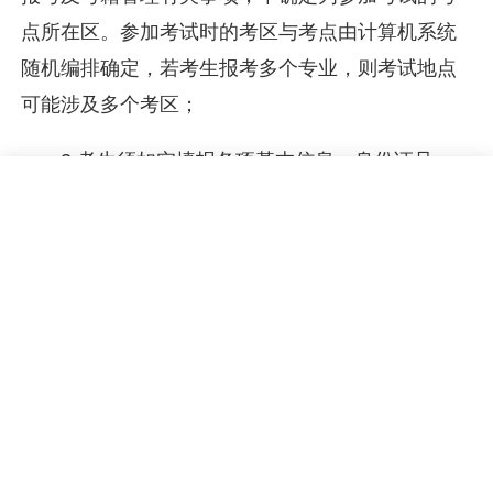
点所在区。参加考试时的考区与考点由计算机系统
随机编排确定，若考生报考多个专业，则考试地点
可能涉及多个考区；
3.考生须如实填报各项基本信息，身份证号、
姓名、性别等关键信息如有错误，考生个人不能修
改，须联系考籍所属考区提出申请并进行现场确
认；
4.护理学、眼视光学、中药学、飞行器动力工
程、电子信息工程、交通运输专业新生注册需审核
报名资格，详情请咨询有关主考院校；
5.报考期间请考生注意关注短信信息，并按短
信内提示完成有关操作；