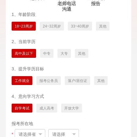
老师电话
报告
沟通
1、年龄阶段
18~23周岁
24~32周岁
33~40周岁
其他
2、当前学历
高中及以下
中专
大专
其他
3、提升学历目标
工作就业
报考公务员
落户/居住证
其他
4、意向学习方式
自学考试
成人高考
开放大学
报考所在地
*