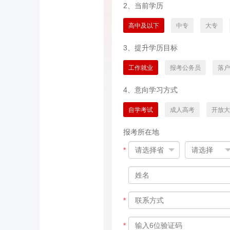
2、当前学历
高中及以下
中专
大专
3、提升学历目标
工作就业
报考公务员
落户
4、意向学习方式
自学考试
成人高考
开放大
报考所在地
*
*
*