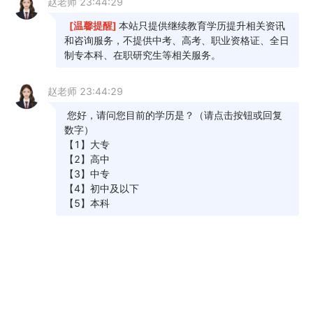
6.交费前，考生须认真核对本人信息及报考课
程等是否正确，报考课程一经确认且网上交费成功
后，因考生个人原因不能参加考试的，已进行网上
支付的报名考务费不予退还；
7.根据天津市发展和改革委员会、财政局（津
发改价管﹝2024﹞16号）文件规定，高等教育自学
考试报名考务费收费标准为每生每科50元；
8.课程免考及毕业申请将于7月初开展，请考生
密切关注有关通知。
热门推荐：