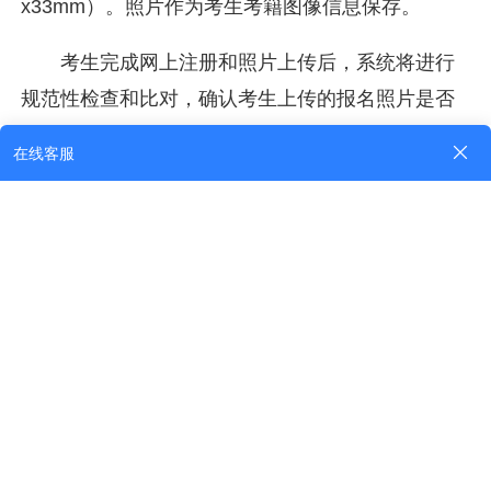
x33mm）。照片作为考生考籍图像信息保存。
考生完成网上注册和照片上传后，系统将进行
规范性检查和比对，确认考生上传的报名照片是否
合规，对考生身份信息进行比对确认。网上身份验
证通过后，考生注册的手机号码会收到登录报考的
密码和准考证号，考生可凭借密码和准考证号在规
定时间内登录自学考试网上服务平台进行理论课报
名。
考生如果无法完成网上身份验证，可联系报名
考区所属招考办进行人工审核。考生身份验证通过
后的重要身份信息（姓名、身份证号、照片）将不
能更改。