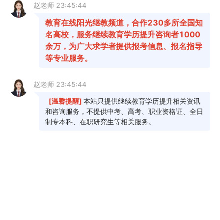
按照《省发展改革委省财政厅关于我省继续执
行招生考试收费标准的复函》（辽发改收费字
【2021】29号）规定，毕业生审定费为50元/每生。
四、注意事项
1.对申请自学考试本科专业毕业的考生,我省继
续使用“学信网”在线查验学历的方式，查验未通过的
考生，须在规定时间内将《教育部学历证书电子注
册备案表》或《中国高等教育学历认证报告》（电
子版，电子材料命名方式为考号+姓名+材料名称）
发送到报名所在地招考办的电子邮箱。《教育部学
历证书电子注册备案表》必须附带二维验证码、验
证期，办理毕业验证期至2024年6月30日，不能提