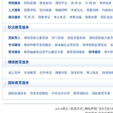
研招服务
|
研招直播
|
推免咨询
|
调剂平台
|
咨 询 会
|
AI 择 校
|
考研知道
人才服务
|
我要求职
|
职位检索
|
视频招聘
|
学者论坛
|
我要招聘
|
内推岗
就业服务
|
写 简 历
|
我要考证
|
考公务员
|
考事业编
|
我要创赛
|
部队就业
职业教育服务
思政育人
|
课程思政元素资源
|
学习资源
|
思政专题资源
|
课程思政能力提
专业建设
|
教材和教学资源建设
|
媒体融合运营实训
|
舆情智能监测实训
|
宣传服务
|
教育融媒体运营平台建设方案
|
教育舆情服务
|
招考服务
|
查中
继续教育服务
成人高考
|
开放教育
|
自学考试
|
继教问答
|
报名时间
|
网上报名
|
报考指
国际教育服务
国际权威排名
|
世界名校聚焦
|
中外合作办学
|
教育国际化
|
国际教育专家
eol.cn简介
|
联系方式
|
网站声明
|
京ICP证14