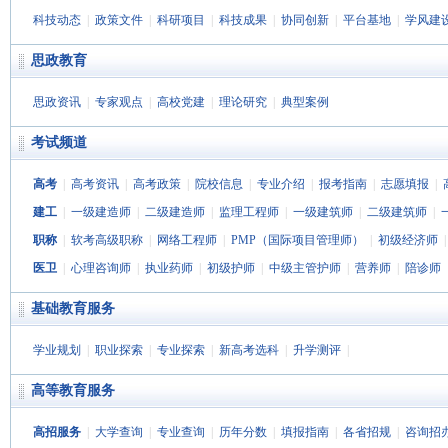
科技动态
|
政策文件
|
科研项目
|
科技成果
|
协同创新
|
平台基地
|
学风建
思政教育
思政资讯
|
专家观点
|
高校党建
|
理论研究
|
典型案例
考试频道
高考
|
高考资讯
|
高考政策
|
院校信息
|
专业介绍
|
报考指南
|
志愿填报
|
建工
|
一级建造师
|
二级建造师
|
监理工程师
|
一级建筑师
|
二级建筑师
|
职称
|
软考高级职称
|
网络工程师
|
PMP（国际项目管理师）
|
初级经济师
医卫
|
心理咨询师
|
执业药师
|
初级护师
|
中级主管护师
|
营养师
|
陪诊师
基础教育服务
学业规划
|
职业探索
|
专业探索
|
新高考选科
|
升学测评
|
高等教育服务
高招服务
|
大学查询
|
专业查询
|
历年分数
|
填报指南
|
各省招规
|
咨询招