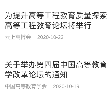
为提升高等工程教育质量探索
高等工程教育论坛将举行
云上高博会
2020-10-23
关于举办第四届中国高等教
学改革论坛的通知
中国高等教育学会
2020-10-19