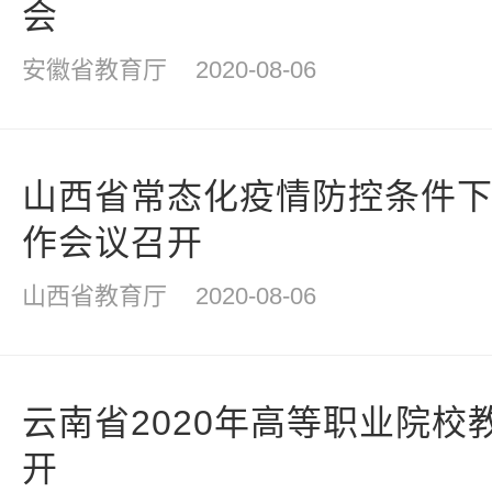
会
安徽省教育厅
2020-08-06
山西省常态化疫情防控条件
作会议召开
山西省教育厅
2020-08-06
云南省2020年高等职业院校
开