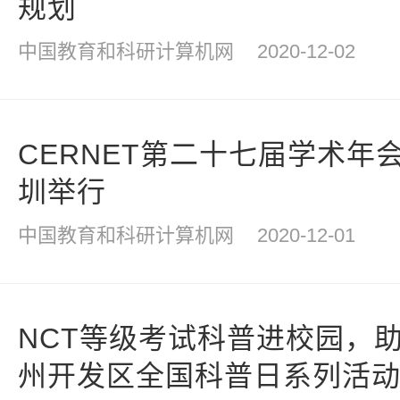
规划
中国教育和科研计算机网
2020-12-02
CERNET第二十七届学术年
圳举行
中国教育和科研计算机网
2020-12-01
NCT等级考试科普进校园，助
州开发区全国科普日系列活