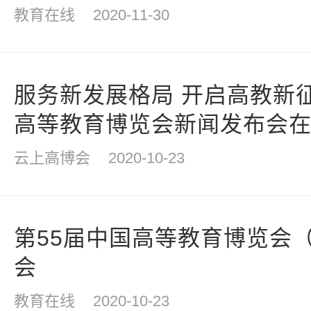
教育在线
2020-11-30
服务新发展格局 开启高教新
高等教育博览会新闻发布会
云上高博会
2020-10-23
第55届中国高等教育博览会（2
会
教育在线
2020-10-23