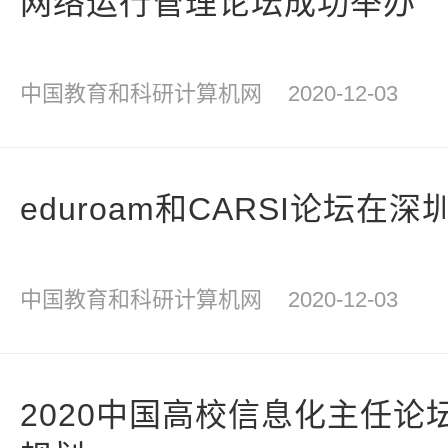
网络运行管理论坛成功举办
中国教育和科研计算机网
2020-12-03
eduroam和CARSI论坛在深
中国教育和科研计算机网
2020-12-03
2020中国高校信息化主任论