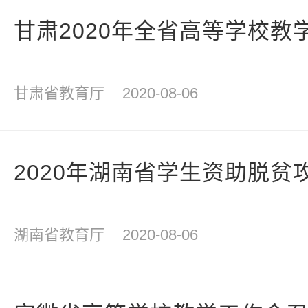
甘肃2020年全省高等学校教
甘肃省教育厅
2020-08-06
2020年湖南省学生资助脱贫
湖南省教育厅
2020-08-06