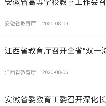
安徽省高等学校教学工作会
安徽省教育厅
2020-08-06
江西省教育厅召开全省“双一
江西省教育厅
2020-08-06
安徽省委教育工委召开深化