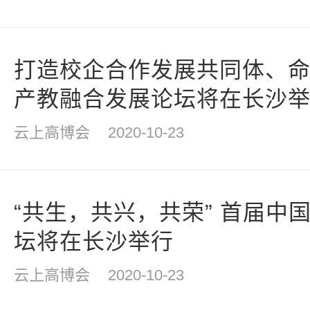
打造校企合作发展共同体、命运
产教融合发展论坛将在长沙
云上高博会
2020-10-23
“共生，共兴，共荣” 首届中
坛将在长沙举行
云上高博会
2020-10-23