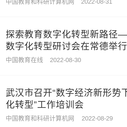
中国教育和科研计算机网
2022-08-31
探索教育数字化转型新路径
数字化转型研讨会在常德举
中国教育在线
2022-08-30
武汉市召开“数字经济新形势
化转型”工作培训会
中国教育和科研计算机网
2022-08-29