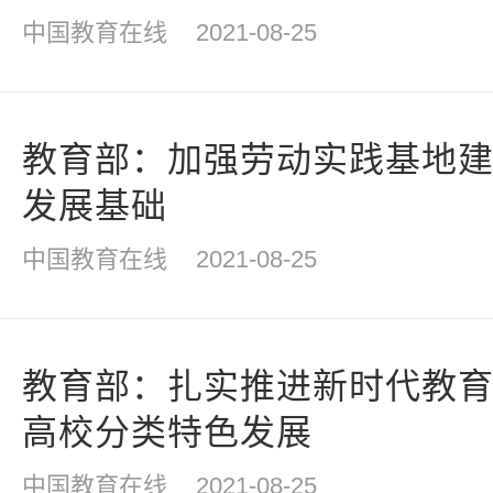
中国教育在线
2021-08-25
教育部：加强劳动实践基地建
发展基础
中国教育在线
2021-08-25
教育部：扎实推进新时代教育
高校分类特色发展
中国教育在线
2021-08-25