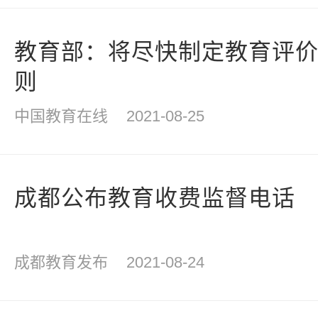
教育部：将尽快制定教育评
则
中国教育在线
2021-08-25
成都公布教育收费监督电话
成都教育发布
2021-08-24