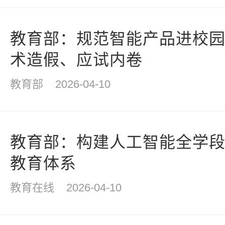
教育部：规范智能产品进校
术造假、应试内卷
教育部
2026-04-10
教育部：构建人工智能全学
教育体系
教育在线
2026-04-10