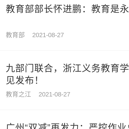
教育部部长怀进鹏：教育是
教育部
2021-08-27
九部门联合，浙江义务教育
见发布！
教育之江
2021-08-27
广州“双减”再发力：严控作