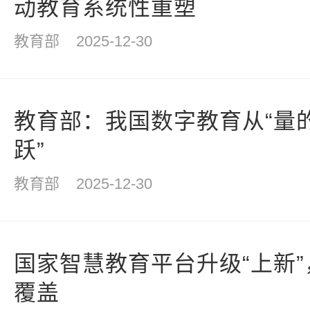
动教育系统性重塑
教育部
2025-12-30
教育部：我国数字教育从“量的
跃”
教育部
2025-12-30
国家智慧教育平台升级“上新
覆盖