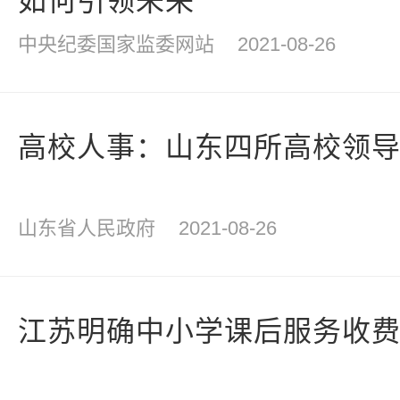
如何引领未来
中央纪委国家监委网站
2021-08-26
高校人事：山东四所高校领
山东省人民政府
2021-08-26
江苏明确中小学课后服务收