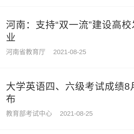
河南：支持“双一流”建设高
业
河南省教育厅
2021-08-25
大学英语四、六级考试成绩8月
布
教育部考试中心
2021-08-25