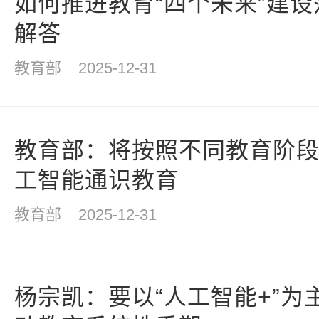
如何推进教育“四个未来”建
解答
教育部
2025-12-31
教育部：将按照不同教育阶
工智能通识教育
教育部
2025-12-31
杨宗凯：要以“人工智能+”