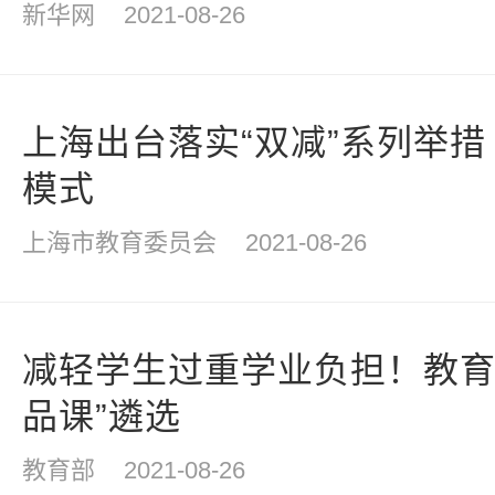
新华网
2021-08-26
上海出台落实“双减”系列举措 
模式
上海市教育委员会
2021-08-26
减轻学生过重学业负担！教育
品课”遴选
教育部
2021-08-26