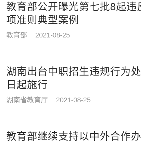
教育部公开曝光第七批8起违
项准则典型案例
教育部
2021-08-25
湖南出台中职招生违规行为处
日起施行
湖南省教育厅
2021-08-25
教育部继续支持以中外合作