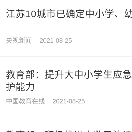
江苏10城市已确定中小学、
央视新闻
2021-08-25
教育部：提升大中小学生应
护能力
中国教育在线
2021-08-25