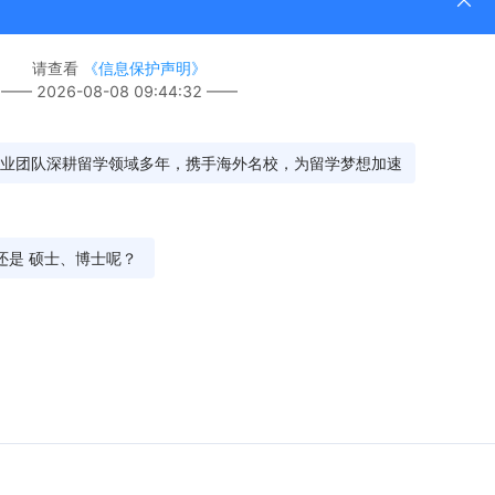
托福攻略
加拿大留学答疑
美国留学答疑
澳洲留学攻略
雅思答疑
国际院校
联系我们
合作邮箱：
ie@eol.cn
扫码关注：
官方公众号