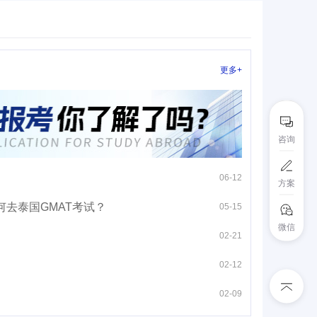
更多+
咨询
06-12
方案
何去泰国GMAT考试？
05-15
微信
02-21
02-12
02-09