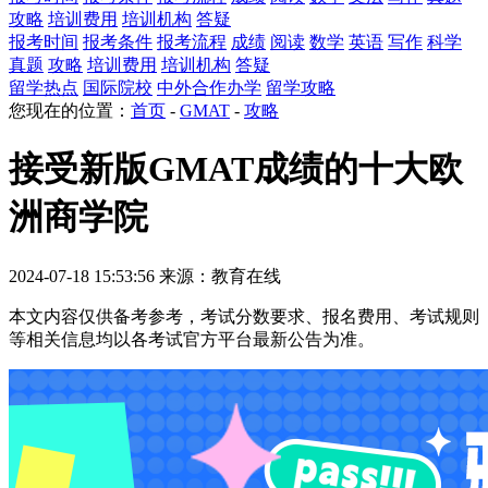
攻略
培训费用
培训机构
答疑
报考时间
报考条件
报考流程
成绩
阅读
数学
英语
写作
科学
真题
攻略
培训费用
培训机构
答疑
留学热点
国际院校
中外合作办学
留学攻略
您现在的位置：
首页
-
GMAT
-
攻略
接受新版GMAT成绩的十大欧
洲商学院
2024-07-18 15:53:56 来源：教育在线
本文内容仅供备考参考，考试分数要求、报名费用、考试规则
等相关信息均以各考试官方平台最新公告为准。