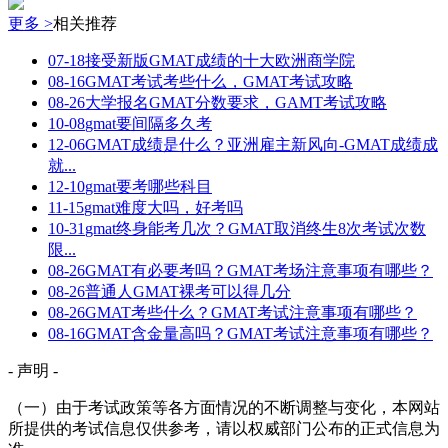
更多 >
相关推荐
07-18
接受新版GMAT成绩的十大欧洲商学院
08-16
GMAT考试考些什么，GMAT考试攻略
08-26
大学报名GMAT分数要求，GAMT考试攻略
10-08
gmat要间隔多久考
12-06
GMAT成绩是什么？亚洲雇主新风向-GMAT成绩成
就...
12-10
gmat要考哪些科目
11-15
gmat难度大吗，好考吗
10-31
gmat终身能考几次？GMAT取消终生8次考试次数
限...
08-26
GMAT有必要考吗？GMAT考场注意事项有哪些？
08-26
普通人GMAT裸考可以得几分
08-26
GMAT考些什么？GMAT考试注意事项有哪些？
08-16
GMAT含金量高吗？GMAT考试注意事项有哪些？
- 声明 -
（一）由于考试政策等各方面情况的不断调整与变化，本网站
所提供的考试信息仅供参考，请以权威部门公布的正式信息为