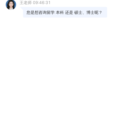
gre一生只能考8次吗，gre如何准备第二次考试
10-30
gre考试多少岁能考
06-28
GRE有年龄限制吗？GRE考试地点
05-12
GRE报名考试条件 gre报名流程
05-06
怎么报名gre考试
05-05
gre考试报考条件
03-27
医学生能考gre吗
02-10